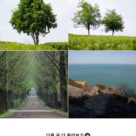
사진 속의 또 다른 나
사진, 음악, 영화, 컴퓨터, IT
카카오톡
라인
트위터
Facebo
구독하기
밴드
네이버 블로그
Pocket
Everno
다른 글 더 둘러보기