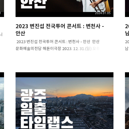
1
2024.01.05
2023 변진섭 전국투어 콘서트 : 변천사 -
2
안산
니
​ 2023 변진섭 전국투어 콘서트 : 변천사 - 안산 ​ 안산
2
문화예술의전당 해돋이극장 2023. 12. 31.(일) 오후 5시 ​ #
남
​
변진섭 #변천사 #전국투어 #콘서트 #변진섭콘서트 #
(
안산콘서트 #2023 #안산 #안산문화예술의전당 #
변
발라드황제 #둘리 #아듀2023 #2023변진섭 #
남
발라드의황제 #명품보이스 #byunjinsub #해돋이극장
#
2023 변진섭 전국투어 콘서트 : 변천사 - 안산(4K)
#
#
(4
#