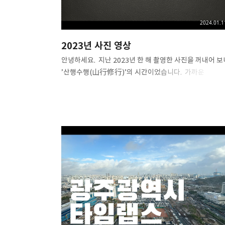
2024.01.1
2023년 사진 영상
안녕하세요. ​ 지난 2023년 한 해 촬영한 사진을 꺼내어 보
’산행수행(山行修行)’의 시간이었습니다. ​ 가까운
금당산과 무등산 그리고 계절이 주는 아름다움을 간직한
산에 찾아 오르며 깨달음과 성찰을 끊임없이 이어갔습니다. 
산은 마음 수행하듯 차분히 자신의 길을 오르고 정상에 서
있으면 행복한 기운과 창의적 영감을 키우게 됩니다. ​ 산을
바라보면 눈물이 흐르고 산에 서있으면 웃음이 핍니다. ​
바쁘신 가운데 100장의 사진이 담긴 영상 6분 26초의
시간을 선뜻 내주신데 감사의 말씀을 전합니다. #2023년 
사진갤러리 #사진영상 #키노트 #사진앨범 #사진전시회 
사진 #산행수행 #산 #정상 #기운 #영감 #사진동영상 #
눈물 #웃음 #깨달음 #성찰 #수행 #산행 #산에오르다 #
금당산 #무등산 ..