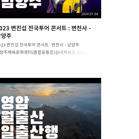
2024.01.04
023 변진섭 전국투어 콘서트 : 변천사 -
남양주
023 변진섭 전국투어 콘서트 : 변천사 - 남양주 ​
양주체육문화센터(종합운동장)실내체육관 2023. 12. 30.
토) 오후 5시 ​ #변진섭 #변천사 #전국투어 #콘서트 #
진섭콘서트 #남양주콘서트 #2023 #
양주체육문화센터 #발라드황제 #둘리 #아듀2023
2023변진섭 #발라드의황제 #명품보이스 #byunjinsub
남양주 2023 변진섭 전국투어 콘서트 : 변천사 - 남양주
K)