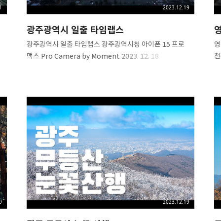
1
2023.12.19
광주광역시 일출 타임랩스
ᄋ
광주광역시 일출 타입랩스 광주광역시청 아이폰 15 프로
ᄋ
맥스 Pro Camera by Moment 2023. 12. 18
천
프
스
a
9
2023.12.19