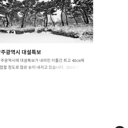
비를 사용하지 않고 낫, 곡괭이, 지게 등 순수 인력으로만
을 내어 자연경관의 훼손을 최소화하였고, 누구나 편하게
을 수 있도록 데크, 계단 없이 흙길과 돌길로 조성하여
한민국 대표 명품 수제길, 한국의 산티아고라는 별명도
고 있습니다. ​ 달마고도 모바일 스탬프 투..
2023.01.11
광주광역시 대설특보
 광주광역시에 대설특보가 내려진 이틀간 최고 40㎝에
접할 정도로 많은 눈이 내리고 있습니다. ​ 2008년 1월 1일
1.9cm와 2005년 12월 22일에 이어 역대 3번째
설량입니다. ​ 이번 눈은 24일 오전 9시까지 5~15㎝가량
 내릴 것으로 보여 역대 최고치를 경신할 가능성이
졌습니다. ​ 폭설로 인한 눈길·빙판길 교통사고와 보행자
상사고를 일으킬 수 있으니 조심하세요. ​ 그 어느 때보다
복하고 따스한 크리스마스 보내기를 바랍니다. ​ 아이폰 13
로 맥스 2022. 12. 23 ​ #광주광역시 #광주대설특보 #
설특보 #광주광역시대설주의보 #대설주의보 #대설 #