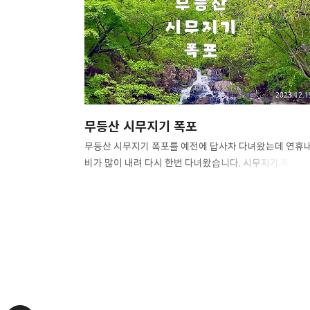
2023.12.1
무등산 시무지기 폭포
무등산 시무지기 폭포를 예전에 답사차 다녀왔는데 연휴
비가 많이 내려 다시 한번 다녀왔습니다. 시무지기 폭포만
보고 오실거면 용강마을 보다 상상수목원이 훨씬 편합니다. 
비가 많이 내린 덕분에 엄청난 장관의 시무지기 폭포를 볼
있어서 행복했지만 역시 혼산은 위험함을 다시 한번
느낌니다. ​ "폭포 높이가 약 70m의 장대한 규모로 호남
최고의 길이로 추정되고 있으며, ‘비가 그치고 햇살이 비
때 폭포 위로 세 개의 무지개가 뜬다’고 하여
시무지기폭포라 이름이 붙여졌다고 합니다." ​ 소니 RX10
M7 2023. 05. 08 ​ #광주 #광주광역시 #무등산 #국립공