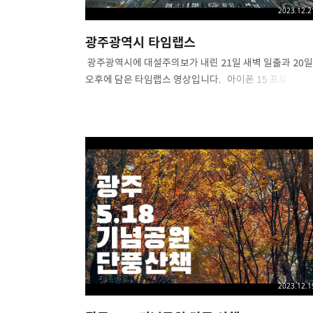
2023.12.2
광주광역시 타임랩스
​ 광주광역시에 대설주의보가 내린 21일 새벽 일출과 20일
오후에 담은 타임랩스 영상입니다. ​ ​ 아이폰 15 프로 맥스
Pro Camera by Moment 2023. 12. 21 ​ #광주 #
광주광역시 #광주일출 #일출 #무등산일출 #일출타임랩
#타임랩스 #광주타임랩스 #무등산타임랩스 #
아이폰타임랩스 #timelapse #moment #procamer
#여행에미치다 #대한민국구석구석 #아이폰15사진 #
아이폰15프로맥스 #ShotoniPhone
#iphone15promax
2023.12.1