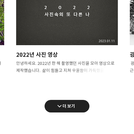
장
길
걸
대
갖
9
2023.01.11
2022년 사진 영상
내
안녕하세요. 2022년 한 해 촬영했던 사진을 모아 영상으로
​
제작했습니다. ​ 삶이 힘들고 지쳐 우울함이 가득했을 때
근
​
바다를 찾았는데 올해는 모두가 잠든 새벽 산에 올라
4
 수
정상에서 보는 일출을 보며 마음의 위안과 위로를 얻은 한
적
해였습니다. ​ “ 묵은 해니 새해니 분별하지 말게 겨울 가고
더
지역
봄이 오니 해 바뀐 듯하지만, 보게나 저 하늘이 달라졌는가
커
더 보기
칠
우리가 어리석어 꿈속에 사네 ” ​ 학명 선사의 말씀을 다시
낙
마음자리에 새기며 하루를 시작합니다. ​ 온 마음 다해
행
0
고맙습니다. ​ #키노트 #2022 #2022사진 #2022갤러리 #
프
원
사진앨범 #사진동영상 #학명선사 #고맙습니다 #묵은해 #
대