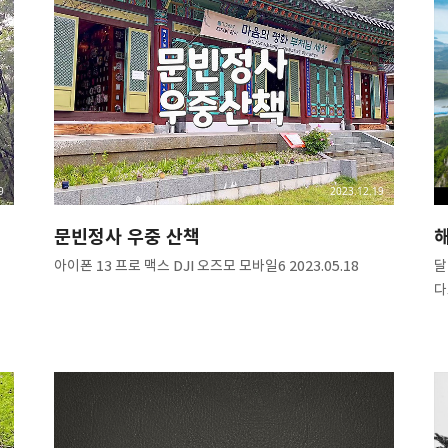
9
2023.12.19
문빈정사 우중 산책
아이폰 13 프로 맥스 DJI 오즈모 모바일6 2023.05.18
달
다
소
정
풍
호
줄
불