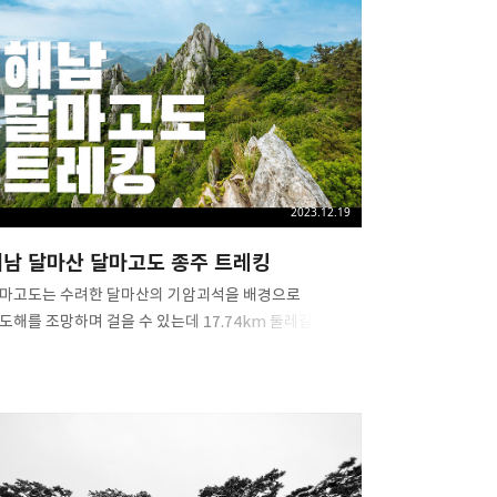
2023.12.19
해남 달마산 달마고도 종주 트레킹
마고도는 수려한 달마산의 기암괴석을 배경으로
도해를 조망하며 걸을 수 있는데 17.74km 둘레길을 잘
화해 낼 수 있을지 걱정이 들었는데 불썬봉(달마봉)
상도 오르고 관음봉으로 가는 능선길이 험했지만 다도해
경으로 보상받았습니다. ​ 평소에 가보고 싶었던 도솔암도
젓이 보고 도솔봉을 넘어가면서 보는 기암괴석들이
지어 늘어선 능선 길을 보니 왜 남도의 금강산이라
리는지 알겠습니다. ​ 2017년 11월 개통된 달마고도는