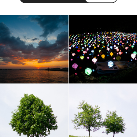
사진 속의 또 다른 나
사진, 음악, 영화, 컴퓨터, IT
카카오톡
라인
트위터
Facebo
구독하기
밴드
네이버 블로그
Pocket
Everno