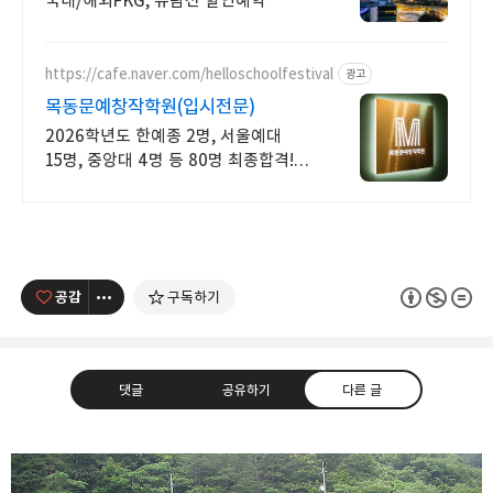
국내/해외PKG, 유람선 할인예약
https://cafe.naver.com/helloschoolfestival
광고
목동문예창작학원(입시전문)
2026학년도 한예종 2명, 서울예대
15명, 중앙대 4명 등 80명 최종합격!
실기, 특기자, 학생부 종합 등 모든 전형
완벽대비! 서울본원/부산분원/대전분원
공감
구독하기
댓글
공유하기
다른 글