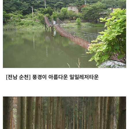
사진 속의 또 다른 나
사진, 음악, 영화, 컴퓨터, IT
카카오톡
라인
트위터
Facebo
구독하기
밴드
네이버 블로그
Pocket
Everno
2003.06.24
[전남 순천] 풍경이 아름다운 일일레저타운