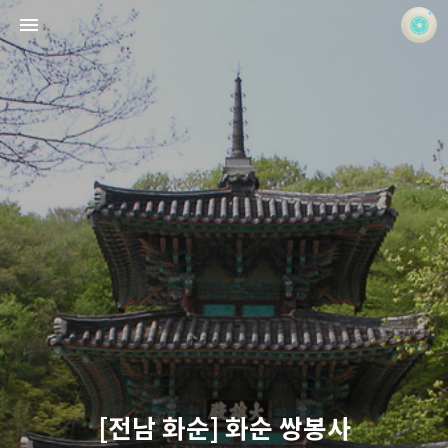
사진 속의 또 다른 나
홍정석
[전남 화순] 화순 쌍봉사