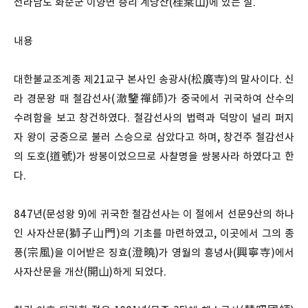
전라남도 화순군 이양면 증리 계당산(桂棠山)에 있는 절.
내용
대한불교조계종 제21교구 본사인 송광사(松廣寺)의 말사이다. 신
라 경문왕 때 철감선사(澈鑒禪師)가 중국에서 귀국하여 산수의
수려함을 보고 창건하였다. 철감선사의 법력과 덕망이 널리 퍼지
자 왕이 궁중으로 불러 스승으로 삼았다고 하며, 창건주 철감선사
의 도호(道號)가 쌍봉이었으므로 사찰명을 쌍봉사라 하였다고 한
다.
847년(문성왕 9)에 귀국한 철감선사는 이 절에서 선문9산의 하나
인 사자산문(獅子山門)의 기초를 마련하였고, 이곳에서 그의 종
풍(宗風)을 이어받은 징효(澄曉)가 영월의 흥녕사(興寧寺)에서
사자산문을 개산(開山)하게 되었다.