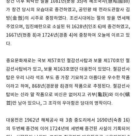
창건 이후 퇴락한 절을 1081년(문종 35)에 혜소국사(慧昭國師)
가 창건 당시의 모습대로 중건하였고, 공민왕 때 전라도관찰사 김
방(金倣)의 시주로 중창하였다. 조선시대에는 절의 땅을 면세해
주었으며, 임진왜란으로 소실된 뒤 1628년(인조 6)에 중건하였고,
1667년(현종 8)과 1724년(경종 4)에 중창하여 오늘에 이르고 있
다.
중요문화재로는 국보 제57호인 철감선사탑과 보물 제170호인 철
감선사탑비가 있고, 보물 제163호였던 대웅전이 있었다. 철감선사
탑은 우리 나라 석조 부도 중 가장 기묘하고 아름다운 우수한 작품
이라고 하며, 868년(경문왕 8)경의 작품으로 추정된다. 철감선사
탑비는 신라 말 작품으로 비신은 없어지고 귀부(龜趺)와 이수(螭
首)만 남아 있으나, 그 조각의 우아함은 당대의 명작이다.
대웅전은 1962년 해체공사 때 3층 중도리에서 1690년(숙종 16)
의 두번째 중건에 이어 1724년에 세번째 중건된 사실이 기록되어