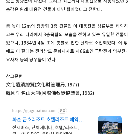
있는 상량문이 나왔다. 그리고 최근까지 대웅전으로 사용되었던 3
층각은 원래 대웅전 건물이 아닌 탑이었다고 전한다.
총 높이 12m의 정방형 3층 건물인 이 대웅전은 상륜부를 제외하
고는 우리 나라에서 3층목탑의 모습을 전하고 있는 유일한 건물이
었으나, 1984년 4월 초에 촛불로 인한 실화로 소진되었다. 이 밖
에도 이 절에는 전라남도 문화재자료 제66호인 극락전과 명부전·
요사채 등의 당우들이 있다.
참고문헌
文化遺蹟總覽(文化財管理局, 1977)
韓國의 名山大刹(國際佛敎徒協議會, 1982)
https://gagopatour.com
광고
화순 금호리조트 호텔리조트 예약은
가고파여행
전세버스, 단체세미나, 호텔/리조트,