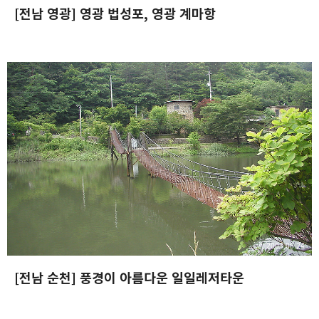
[전남 영광] 영광 법성포, 영광 계마항
2003.06.24
[전남 순천] 풍경이 아름다운 일일레저타운