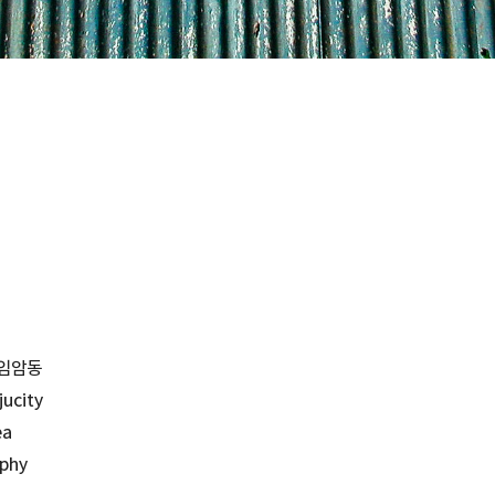
#임암동
ucity
ea
phy