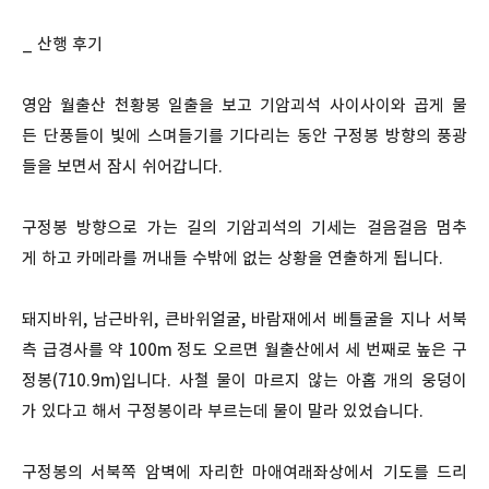
_ 산행 후기
영암 월출산 천황봉 일출을 보고 기암괴석 사이사이와 곱게 물
든 단풍들이 빛에 스며들기를 기다리는 동안 구정봉 방향의 풍광
들을 보면서 잠시 쉬어갑니다.
구정봉 방향으로 가는 길의 기암괴석의 기세는 걸음걸음 멈추
게 하고 카메라를 꺼내들 수밖에 없는 상황을 연출하게 됩니다.
돼지바위, 남근바위, 큰바위얼굴, 바람재에서 베틀굴을 지나 서북
측 급경사를 약 100m 정도 오르면 월출산에서 세 번째로 높은 구
정봉(710.9m)입니다. 사철 물이 마르지 않는 아홉 개의 웅덩이
가 있다고 해서 구정봉이라 부르는데 물이 말라 있었습니다.
구정봉의 서북쪽 암벽에 자리한 마애여래좌상에서 기도를 드리