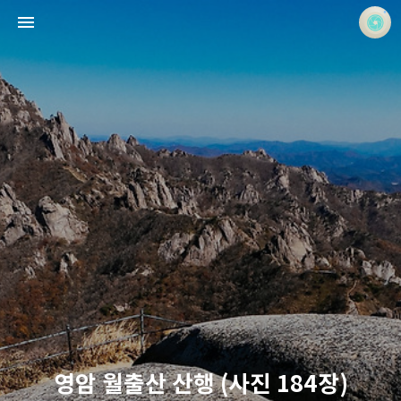
사진 속의 또 다른 나
홍정석
영암 월출산 산행 (사진 184장)