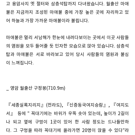
고 용암사지 옛 절터와 삼층석탑까지 다녀왔습니다. 월출산 마애
불은 지금까지 조성된 마애불 중에 가장 높은 곳에 자리하고 있
어 하늘과 가장 가까운 마애불이라 불립니다.
마애불은 멀리 서남해가 한눈에 내려다보이는 곳에서 이곳 사람들
의 염원을 모두 들어줄 듯 인자한 모습으로 앉아 있습니다. 삼층석
탑과 마애불은 서로 바라보고 있어 당시 사람들의 염원과 불심
이 느껴집니다.
_ 영암 월출산 구정봉(710.9m)
『세종실록지리지』(전라도), 『신증동국여지승람』, 『여지도
서』 등에 " 꼭대기에는 바위가 우뚝 솟아 있는데, 높이가 2길이
나 되고 옆에 구멍이 1곳이 있어 한 사람 정도는 드나들만하
다. 그 구멍을 따라 꼭대기에 올라가면 20명이 앉을 수 있다"라