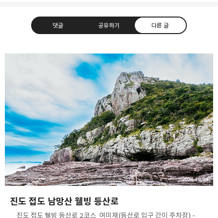
댓글
공유하기
다른 글
사진 속의 또 다른 나
사진, 음악, 영화, 컴퓨터, IT
카카오톡
라인
트위터
Facebo
구독하기
밴드
네이버 블로그
Pocket
Everno
2023.10.04
진도 접도 남망산 웰빙 등산로
​ _ 진도 접도 웰빙 등산로 2코스 ​ 여미재(등산로 입구 간이 주차장) -