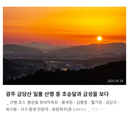
만의 산행은 눈물 겨울만큼 그리웠고 참 행복한 시간이었다. ​ 소니
RX100 M7 2023. 06. 15 ​ #광주 #금당산 #광주금당산 #금당산일몰 #
광주일몰 #광주광역시 #광주일몰산행 #금당산헬기장 #금당산산책로
#광주산행 #금당산산행 #풍암동 #산스타그램 #헬기장 #소니 #
소니rx100 #rx100 #rx100m7 #sonyalpha 광주 금당산
2023.05.24
광주 금당산 일몰 산행 중 초승달과 금성을 보다
​ _ 산행 코스 ​ 풍암동 현대아파트 - 황새정 - 삼흥정 - 헬기장 - 금당산 -
옥녀봉 - 서구 팔경 전망대 - 원점회귀(총 5.0km) ​ _ 산행 후기 ​ 하루
종일 두통에 시달리고 컨디션도 엉망인 요즘에 퇴근 후 집에서 쉴까 하다
차창 밖으로 보이는 무등산 풍경이 아름다워 금당산을 향할 수밖에