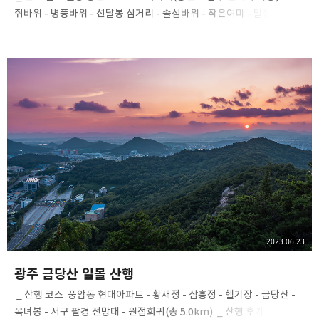
쥐바위 - 병풍바위 - 선달봉 삼거리 - 솔섬바위 - 작은여미 - 말똥바위 -
여미사거리 - 해안누리길 - 여미재(등산로 입구 간이 주차장) ​ 총 6.7km ​
_ 산행 후기 ​ 손목 관절 수술 후 4개월 만에 첫 등산은 가벼운 트레킹을
즐길 수 있는 접도 남망산으로 다녀왔는데 산행을 오랫동안 쉬어서
그런지 조금만 가도 숨이 차고 조심조심 한 걸음씩 내딛는데 잔뜩
긴장하며 다녀왔습니다. 날씨가 좋았더라면 더 푸른 하늘 더 파란 바다를
볼 수 있었을 텐데 잔뜩 흐린 날씨와 비가 중간중간 보슬보슬 내려
아쉬운 산행이었습니다. 사진 속 하늘은 아쉬운 마음에 라이트룸으로
보정했습니다. ​ 진도 접도 남망산은 해발 164m에 불과한 …
2023.06.23
광주 금당산 일몰 산행
​ _ 산행 코스 ​ 풍암동 현대아파트 - 황새정 - 삼흥정 - 헬기장 - 금당산 -
옥녀봉 - 서구 팔경 전망대 - 원점회귀(총 5.0km) ​ _ 산행 후기 ​ 행복을