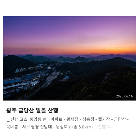
찾아 산에 오른다. 산에 있는 시간만큼은 행복하다. ​ 모든 자연에
감사하다. ​ 소니 RX100 M7 2023. 06. 22 ​ #광주 #금당산 #광주금당산
#금당산일몰 #광주일몰 #광주광역시 #광주일몰산행 #금당산헬기장 #
금당산산책로 #광주산행 #금당산산행 #풍암동 #산스타그램 #헬기장
#황새정 #삼흥정 #옥녀봉 #서구팔경전망대 #소니 #소니rx100
#rx100 #rx100m7 #sonyalpha 광주 금당산
2023.06.16
광주 금당산 일몰 산행
​ _ 산행 코스 ​ 풍암동 현대아파트 - 황새정 - 삼흥정 - 헬기장 - 금당산 -
옥녀봉 - 서구 팔경 전망대 - 원점회귀(총 5.0km) ​ _ 산행 후기 ​
금당산에 자주 오르지만 매번 같은 풍경을 보여주지 않아서 좋다. 3주