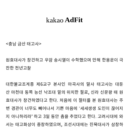
<충남 금산 태고사>
원효대사가 창건하고 우암 송시열이 수학했으며 만해 한용운이 극
찬한 천년고찰
대한불교조계종 제6교구 본사인 마곡사의 말사 태고사는 대둔
산 마천대 동쪽 능선 낙조대 밑의 위치한 절로, 신라 신문왕 때 원
효대사가 창건하였다고 한다. 처음에 이 절터를 본 원효대사는 주
변 경관이 너무도 빼어나서 기쁜 마음에 ‘세세생생 도인이 끊어지
지 아니하리라’ 하고 3일 동안 춤을 추었다고 한다. 고려시대에 와
서는 태고화상이 중창하였으며, 조선시대에는 진묵대사가 삼창하