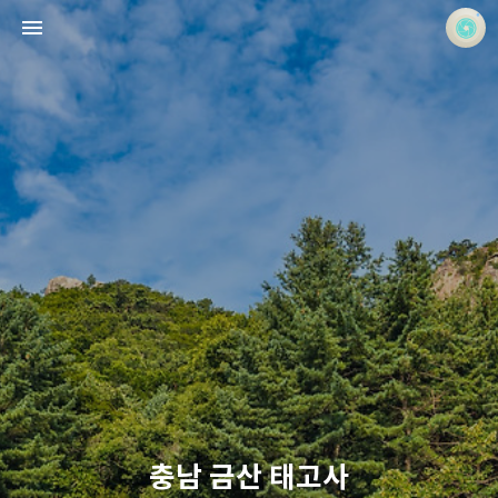
사진 속의 또 다른 나
홍정석
충남 금산 태고사