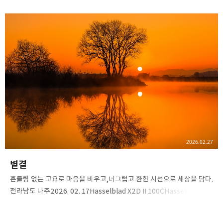
추상사진 #반영사진#사진작가 #출사스타그램 #일출명소 #감성사진#
평안 #꿈결 #고요 #마음 #시선 #명상사진#여행에미치다 #
대한민국구석구석 #미니멀리즘#핫셀블라드 #핫셀블라드X2DII #
핫셀X2DII#hasselblad #X2D2 #X2DII
#35100E#hasselbladxcd35100
#hasselbladphotos#XCD35100E
#ShotOnHasselblad#shotfor500px
2026.02.27
볕결
​흔들림 없는 고요로 마음을 비우고,너그럽고 환한 시선으로 세상을 담다.​
전라남도 나주2026. 02. 17​Hasselblad X2D II 100CHasselblad
XCD 35-100E​​#나주 #나주구하도 #새해일출 #물안개 #반영사진#
사진작가 #출사스타그램 #일출명소 #감성사진#일출 #평안 #볕결 #