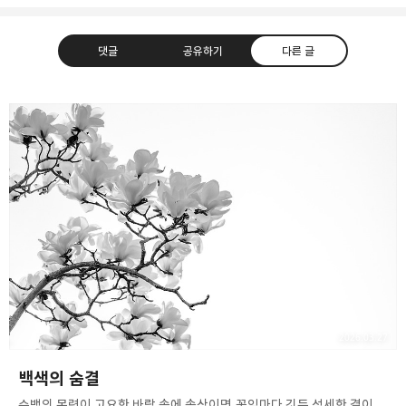
댓글
공유하기
다른 글
사진 속의 또 다른 나
사진, 음악, 영화, 컴퓨터, IT
카카오톡
라인
트위터
Facebo
구독하기
밴드
네이버 블로그
Pocket
Everno
2026.03.27
백색의 숨결
​순백의 목련이 고요한 바람 속에 속삭이면,꽃잎마다 깃든 섬세한 결이