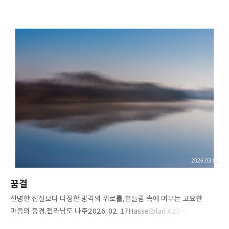
100CHasselblad XCD 35-100E​​#무안 #다드락섬 #무안노두길 #
노두길#무안다드락섬 #무안여행 #장노출#여행에미치다 #
대한민국구석구석#핫셀블라드 #핫셀블라드X2DII #
핫셀X2DII#hasselblad #X2D2 #X2DII
#35100E#hasselbladxcd35100
#hasselbladphotos#XCD35100E
#ShotOnHasselblad#shotfor500px
2026.03.03
꿈결
선명한 진실보다 다정한 망각의 위로를,흔들림 속에 머무는 고요한
마음의 풍경.전라남도 나주2026. 02. 17Hasselblad X2D II
100CHasselblad XCD 35-100E​​#나주 #나주구하도 #새해일출 #