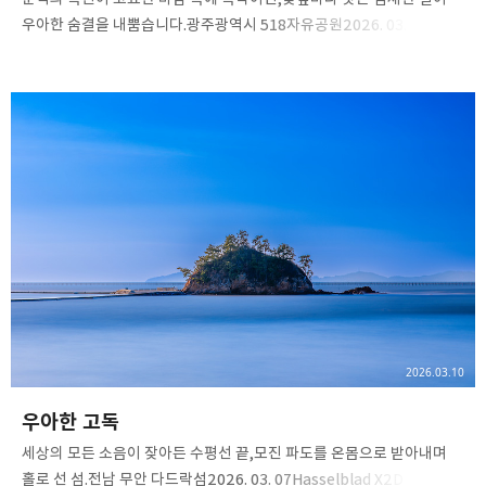
우아한 숨결을 내뿜습니다.​광주광역시 518자유공원2026. 03. 26​
Hasselblad X2D II 100CHasselblad XCD 35-100E​ ​ #목련 #
흑백사진 #여백의미 #봄사진 #감성사진#광주목련 #목련명소
#518자유공원#여행에미치다 #대한민국구석구석#핫셀블라드 #
핫셀블라드X2DII #핫셀X2DII#hasselblad #X2D2 #X2DII
#35100E#hasselbladxcd35100
#hasselbladphotos#XCD35100E
#ShotOnHasselblad#shotfor500px
2026.03.10
우아한 고독
세상의 모든 소음이 잦아든 수평선 끝,모진 파도를 온몸으로 받아내며
홀로 선 섬.전남 무안 다드락섬2026. 03. 07Hasselblad X2D II