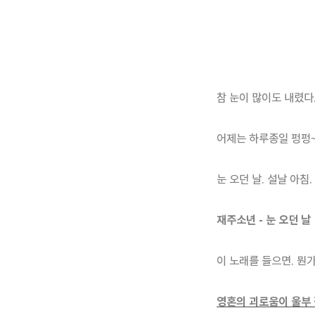
참 눈이 많이도 내렸다
어제는 하루종일 펑펑~
눈 오던 날. 설날 아침.
재주소년 - 눈 오던 날
이 노래를 들으면. 뭔
영혼의 괴로움이 울부 