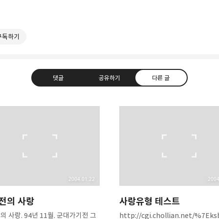
구독하기
댓글
공유하기
다른 글
T
라인
트위터
Facebook
카카오스토
2004.01.22
2004
년전의 사랑
사랑유형 테스트
의 사랑. 94년 11월. 군대가기전 그
http://cgi.chollian.net/%7Eks