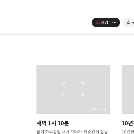
공감
사진 속의 또 다른 나
사진, 음악, 영화, 컴퓨터, I
카카오톡
구독하기
2004.01.23
새벽 1시 10분
10
잠이 하루종일 내내 오다가. 한순간에 잠을
10년전