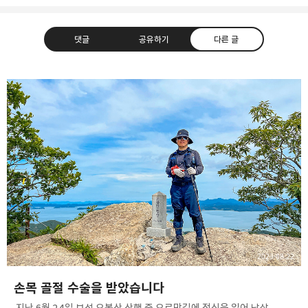
댓글
공유하기
다른 글
사진 속의 또 다른 나
사진, 음악, 영화, 컴퓨터, IT
카카오톡
라인
트위터
Facebo
구독하기
밴드
네이버 블로그
Pocket
Everno
2023.08.22
손목 골절 수술을 받았습니다
​ 지난 6월 24일 보성 오봉산 산행 중 오르막길에 정신을 잃어 낙상