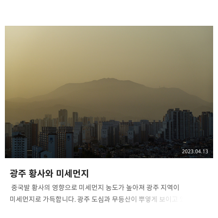
(패러글라이딩 활공장)으로 올라가는 곳에 전망대 설치되는데 등산로
안내판에 필요한 사진을 검색하던 중 제 사진을 보고 마음에 드신다고
해서 흔쾌히 사용 허가해 드렸습니다. ​ 사진 사용하시고 난 후 등산로
안내판이 설치되면 시공 사진 보내주셨으면 좋겠다고 했는데 오늘
연락이 왔습니다. 어등산 송산 전망대 설치 완료된 사진을
보내주셨습니다. ​ #광주 #광주어등산 #어등산 #송산전망대 #안내판 #
표지판 #등산안내판 #패러글라이딩 #활공장 #전망대 #노을맛집 #
송산유원지 #광주광산구 #광산구 #광주등산 #황새봉
2023.04.13
광주 황사와 미세먼지
​ 중국발 황사의 영향으로 미세먼지 농도가 높아져 광주 지역이
미세먼지로 가득합니다. 광주 도심과 무등산이 뿌옇게 보이고 있습니다. ​
내일 오전부터는 비가 시작되겠고 모레까지 비가 내리면서 미세먼지는