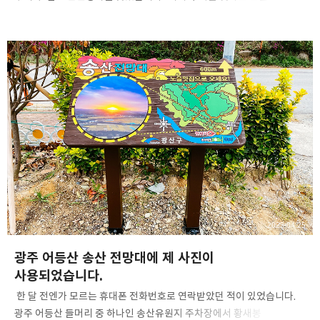
통해 몸과 마음을 깨끗이 하며 부처님의 가르침을 되새기며 삶의 모든
번뇌가 함께 씻겨나가길 기원했습니다. ​ 부처님의 자비와 광명이 늘 함께
하시길 기원합니다. ​ ‘마음의 평화, 부처님 세상’ ​ 소니 RX100 M7 아이폰
13 프로 맥스 2023. 05. 27 ​ #문빈정사 #광주문빈정사 #부처님오신날
#봉축법요식 #관불의식 #관욕 #생활한복 #마음의평화 #부처님세상 #
아기부처 #번뇌 #부처님 #자비 #광명 #불기2567년 #생일 #
아이폰13사진 #아이폰13프로맥스사진 #ShotoniPhone
#iPhone13ProMax #소니 #소니rx100 #rx100…
2023.04.25
광주 어등산 송산 전망대에 제 사진이
사용되었습니다.
​ 한 달 전엔가 모르는 휴대폰 전화번호로 연락받았던 적이 있었습니다. ​
광주 어등산 들머리 중 하나인 송산유원지 주차장에서 황새봉