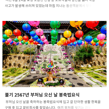
사고가 발생해 쓰러져 있었는데 마침 지나는 등산객분께서 부축해
주시고 119 구조대 도움을 받아 내려왔습니다. ​ 천만다행인 것은 오른쪽
손목 관절 부상을 입은 것 말고는 신체 부상이 없었으며 도움 주신
등산객분이 오봉산 정상에서 사진은 남겨야 하지 않겠냐는 말씀에
오른손 부목을 한 상태로 기념 인증샷도 남겼습니다. ​ 다시 한번 도움
주신 등산객분과 119 구조대 분들께 진심으로 감사의 말씀을 전합니다. ​
토요일이라 응급실에서 간단한 응급조치를 받고 월요일에 다시 병원을
방문해 X-RAY, MRI 등 기본 진료를 받은 후 상 우측 요골 원위부 골절
진단으로 수술을 진행했으며 관혈적 정복술 및 금속판을 이용한
내고정술을 시행해서 7…
2023.05.28
불기 2567년 부처님 오신 날 봉축법요식
​ 부처님 오신 날을 축하하는 봉축법요식에 입고 갈 단아한 생활 한복을
구매 후 입고 문빈정사를 찾았습니다. ​ 아기 부처를 씻기는 관불 의식을