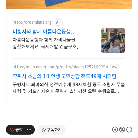
http://dreaminus.org
광고
미황사와 함께 아름다운동행
대한불교조계종 설립 모금기관
아름다운동행과 함께 자비나눔을
실천해보세요. 국제개발,긴급구호,
사회복지,NGO
https://map.naver.com/p/entry/place/1252109294
광고
무위사 스님의 1:1 인생 고민상담 천도49재 시다림
구병시식.퇴마의식 생전예수재 49재체험 중국 소림사 무술
체험 및 기도성지순례 무위사 스님께선 오랜 수행으로
혜안.법신.육신통의 법력으로 꿰뚫어 상담합니다
공감
구독하기