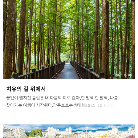
#장인 #통영여행#핫셀블라드 #핫셀블라드X2DII #
핫셀X2DII#hasselblad #X2D2 #X2DII
#2035E#hasselbladxcd2035 #hasselbladphotos#XCD2035E
#ShotOnHasselblad
2025.10.08
치유의 길 위에서
끝없이 펼쳐진 숲길은 내 마음의 미로 같아,한 발짝 한 발짝, 나를
찾아가는 여행이 시작된다.광주호호수생태원2025. 10. 07​Hasselblad
X2D II 100CHasselblad XCD 20-35E​ #광주호호수생태원 #
호수생태공원 #광주가볼만한곳#치유의숲 #나를찾는여행 #
사색의시간#핫셀블라드 #핫셀블라드X2DII #핫셀X2DII#hasselblad
#X2D2 #X2DII #2035E#hasselbladxcd2035