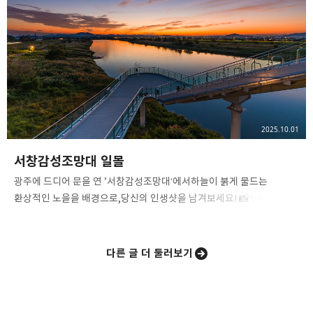
지나가지 않았을까 싶습니다.​아쉬움 가득한 마음으로 마지막 경기의
풍경을 카메라에 담기 위해 챔필을 천천히 거닐며 담았습니다. 그
발걸음마다 작년 코리안 시리즈에서 삼성과 펼쳤던 명승부의 짜릿한
기억들이 다시금 떠올랐습니다. 타이거즈 가족분들과 함께 …
2025.10.01
서창감성조망대 일몰
​광주에 드디어 문을 연 ’서창감성조망대‘에서하늘이 붉게 물드는
환상적인 노을을 배경으로,당신의 인생샷을 남겨보세요! 📸✨​잊지 못할
아름다운 추억과 사진을 동시에 선물해 드릴 거예요!​Hasselblad X2D
II 100CHasselblad XCD 20-35E​2025. 09. 29​ #서창감성조망대 #
노을맛집 #광주노을스팟#노을명소 #광주전망대 #인생샷스팟#
다른 글 더 둘러보기
광주여행 #광주일상 #광주가볼만한곳#광주노을 #광주일몰 #
광주사진명소#일몰맛집 #광주명소 #노을스팟 #인생샷#핫셀블라드 #
핫셀블라드X2DII #핫셀X2DII#hasselbl…