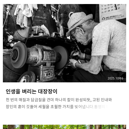
사진 속의 또 다른 나
사진, 음악, 영화, 컴퓨터, IT
카카오톡
라인
트위터
Facebo
구독하기
밴드
네이버 블로그
Pocket
Everno
2025.10.16
인생을 벼리는 대장장이
​천 번의 매질과 담금질을 견뎌 하나의 칼이 완성되듯, 고된 인내와
장인의 혼이 깃들어 세월을 초월한 가치를 빚어냅니다.​통영의 마지막
대장장이 '이평갑'​통영 삼성공작소2025. 10. 11​Hasselblad X2D II
100CHasselblad XCD 20-35E​ ​#통영 #삼성공작소 #이평갑 #
대장장이#석냥간 #성냥간 #통영대장간 #대장간#흑백사진 #모노크롬