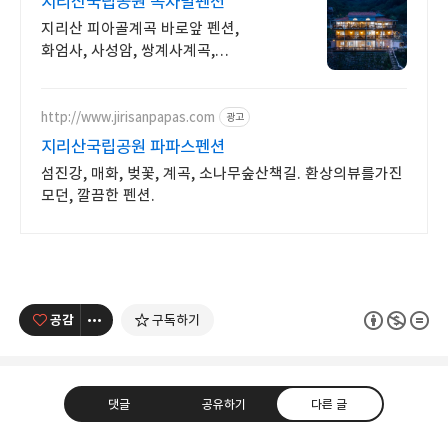
지리산국립공원 녹차별펜션
지리산 피아골계곡 바로앞 펜션,
화엄사, 사성암, 쌍계사계곡,
개별테라스바베큐장 사성암, 화엄사,
천은사, 지리산둘레길, 섬진강뷰,
화개장터 3분
http://www.jirisanpapas.com
광고
지리산국립공원 파파스펜션
섬진강, 매화, 벚꽃, 계곡, 소나무숲산책길. 환상의뷰를가진
모던, 깔끔한 펜션.
공감
구독하기
댓글
공유하기
다른 글