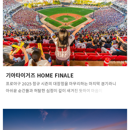
#hasselbladphotos#XCD2035E #ShotOnHasselblad
광주호호수생태원
2025.10.06
기아타이거즈 HOME FINALE
프로야구 2025 정규 시즌의 대장정을 마무리하는 마지막 경기라니
아쉬운 순간들과 허탈한 심정이 깊이 새겨진 듯하여 마음이
뭉클해집니다.​챔피언스 필드에 조금 일찍 도착해, 한 시즌 내내
열정적으로 함께 응원했던 소중한 회원님들을 만나 뵈었을 때, 참으로
복합적인 감정들이 교차했습니다.​경기 시작 전, 3루 123블록에 모여
나눈 따뜻한 인사 속에서, 어찌 그리 울컥하고 말았을까요. 아마 그 순간,
함께 환호하고 아쉬워했던 수많은 순간들이 파노라마처럼 스쳐