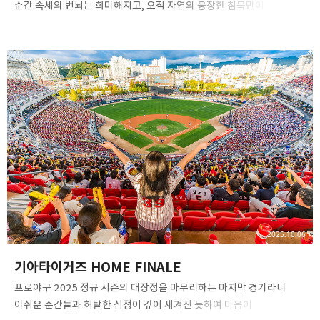
순간.속세의 번뇌는 희미해지고, 오직 자연의 웅장한 침묵만이
가득합니다.​지리산국립공원 만복대2025. 10. 05​Hasselblad X2D II
100CHasselblad XCD 20-35E​ #지리산국립공원 #지리산만복대 #
만복대#정령치휴게소 #지리산 #구름 #가을여행#핫셀블라드 #
핫셀블라드X2DII #핫셀X2DII#hasselblad #X2D2 #X2DII
#2035E#hasselbladxcd2035 #hasselbladphotos#XCD2035E
#ShotOnHasselblad 지리산 만복대
2025.10.06
기아타이거즈 HOME FINALE
프로야구 2025 정규 시즌의 대장정을 마무리하는 마지막 경기라니
아쉬운 순간들과 허탈한 심정이 깊이 새겨진 듯하여 마음이