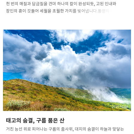
​천 번의 매질과 담금질을 견뎌 하나의 칼이 완성되듯, 고된 인내와
장인의 혼이 깃들어 세월을 초월한 가치를 빚어냅니다.​통영의 마지막
대장장이 '이평갑'​통영 삼성공작소2025. 10. 11​Hasselblad X2D II
100CHasselblad XCD 20-35E​ ​#통영 #삼성공작소 #이평갑 #
대장장이#석냥간 #성냥간 #통영대장간 #대장간#흑백사진 #모노크롬
#장인 #통영여행#핫셀블라드 #핫셀블라드X2DII #
핫셀X2DII#hasselblad #X2D2 #X2DII
#2035E#hasselbladxcd2035 #hasselbladphotos#XCD2035E
#ShotOnHasselblad
2025.10.08
태고의 숨결, 구름 품은 산
​거친 능선 위로 피어나는 구름의 춤사위, 대지의 숨결이 하늘과 맞닿는