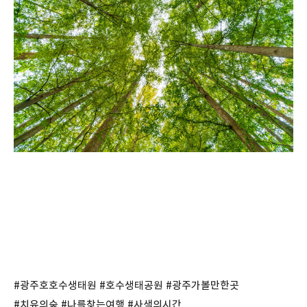
#광주호호수생태원 #호수생태공원 #광주가볼만한곳
#치유의숲 #나를찾는여행 #사색의시간