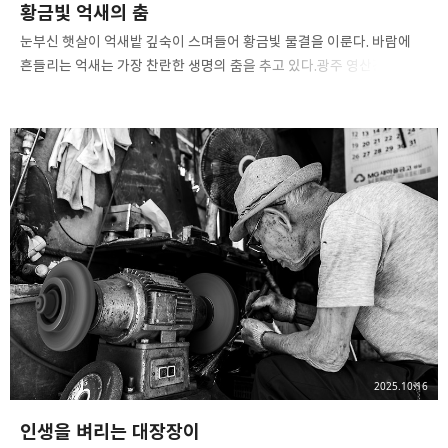
황금빛 억새의 춤
​눈부신 햇살이 억새밭 깊숙이 스며들어 황금빛 물결을 이룬다. 바람에
흔들리는 억새는 가장 찬란한 생명의 춤을 추고 있다.​광주 영산강변
일원2025. 10. 16​Hasselblad X2D II 100CHasselblad XCD 20-35E
​#제2회전국억새노을사진공모전#광주서구 #광주서창억새축제 #
억새축제#광주서창 #가을축제 #노을맛집 #노을#억새노을사진공모전
#영산강변 #억새#핫셀블라드 #핫셀블라드X2DII #
핫셀X2DII#hasselblad #X2D2 #X2DII
#2035E#hasselbladxcd2035 #hasselbladphotos#XCD2035E
#ShotOnHasselblad 광주서창억새축제
2025.10.16
인생을 벼리는 대장장이