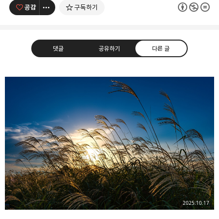
공감
구독하기
댓글
공유하기
다른 글
사진 속의 또 다른 나
사진, 음악, 영화, 컴퓨터, IT
카카오톡
라인
트위터
Facebo
구독하기
밴드
네이버 블로그
Pocket
Everno
2025.10.17