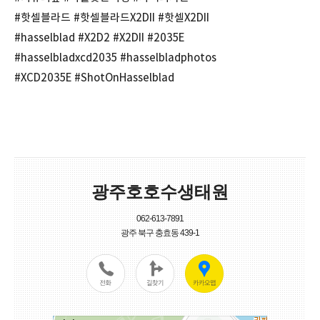
#핫셀블라드 #핫셀블라드X2DII #핫셀X2DII
#hasselblad #X2D2 #X2DII #2035E
#hasselbladxcd2035 #hasselbladphotos
#XCD2035E #ShotOnHasselblad